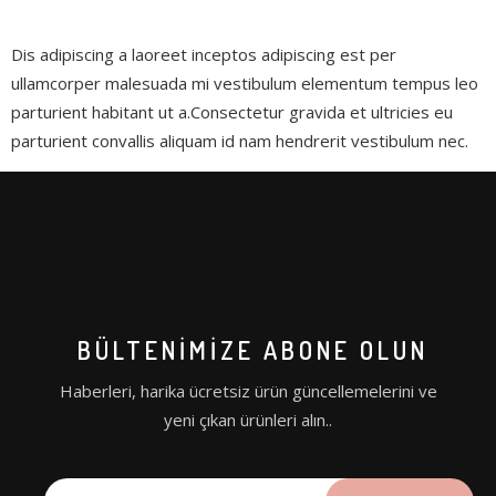
XLASE PICO Q-SWITCH
VÜCUT SİSTEMLERİ
Dis adipiscing a laoreet inceptos adipiscing est per
XLASE SPL ND:YAG
COAXMED
ullamcorper malesuada mi vestibulum elementum tempus leo
parturient habitant ut a.Consectetur gravida et ultricies eu
XLASE ER:YAG
COAXMED ONE
parturient convallis aliquam id nam hendrerit vestibulum nec.
XLASE ALEX PRO
CRYOLIPOSCULPT
SUPREME BBL
MEDISCULPT
SUPREME DIODE
CFU – ELIFE (HIFU)
BÜLTENIMIZE ABONE OLUN
CİLT SİSTEMLERİ
Haberleri, harika ücretsiz ürün güncellemelerini ve
GENTLO (SILKRO)
yeni çıkan ürünleri alın..
ENDO SMART LIFT