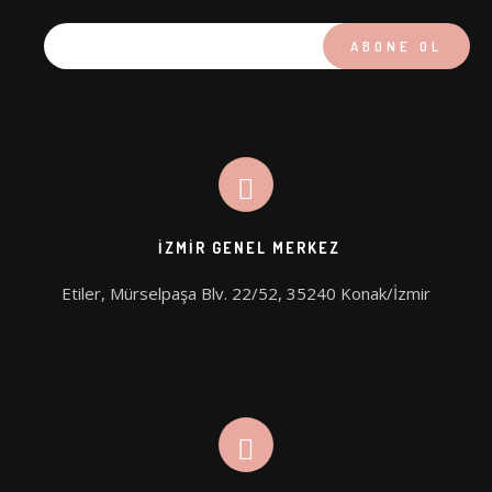
XLASE PICO Q-SWITCH
VÜCUT SİSTEMLERİ
XLASE SPL ND:YAG
COAXMED
XLASE ER:YAG
COAXMED ONE
XLASE ALEX PRO
CRYOLIPOSCULPT
SUPREME BBL
MEDISCULPT
İZMIR GENEL MERKEZ
SUPREME DIODE
CFU – ELIFE (HIFU)
Etiler, Mürselpaşa Blv. 22/52, 35240 Konak/İzmir
CİLT SİSTEMLERİ
GENTLO (SILKRO)
ENDO SMART LIFT