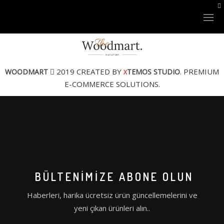
2019 CREATED BY
. PREMIUM
WOODMART
TEMOS STUDIO
X
E-COMMERCE SOLUTIONS.
LAZER SİSTEMLERİ
XLASE PLUS
NANOSTAR Q-SWITCHED
BÜLTENIMIZE ABONE OLUN
FINEXEL CO2
Haberleri, harika ücretsiz ürün güncellemelerini ve
yeni çıkan ürünleri alın..
XLASE BBL