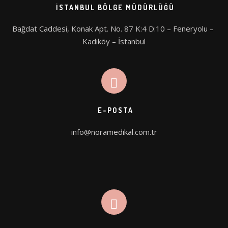
PICOHI
İSTANBUL BÖLGE MÜDÜRLÜĞÜ
Bağdat Caddesi, Konak Apt. No. 87 K:4 D:10 – Feneryolu – 
AQUA STAR
Kadıköy – İstanbul
E-POSTA
info@noramedikal.com.tr