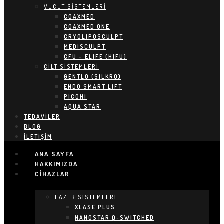
VÜCUT SİSTEMLERİ
COAXMED
COAXMED ONE
CRYOLIPOSCULPT
MEDISCULPT
CFU – ELIFE (HIFU)
CİLT SİSTEMLERİ
GENTLO (SILKRO)
ENDO SMART LIFT
PICOHI
AQUA STAR
TEDAVILER
BLOG
İLETIŞIM
ANA SAYFA
HAKKIMIZDA
CIHAZLAR
LAZER SİSTEMLERİ
XLASE PLUS
NANOSTAR Q-SWITCHED