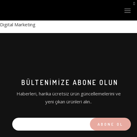
Digital Marketing
LAZER SİSTEMLERİ
BÜLTENIMIZE ABONE OLUN
XLASE PLUS
Haberleri, harika ücretsiz ürün güncellemelerini ve
NANOSTAR Q-SWITCHED
yeni çıkan ürünleri alın..
FINEXEL CO2
XLASE BBL