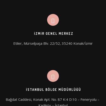
XLASE PICO Q-SWITCH
VÜCUT SİSTEMLERİ
XLASE SPL ND:YAG
COAXMED
XLASE ER:YAG
COAXMED ONE
İZMIR GENEL MERKEZ
XLASE ALEX PRO
CRYOLIPOSCULPT
Etiler, Mürselpaşa Blv. 22/52, 35240 Konak/İzmir
SUPREME BBL
MEDISCULPT
SUPREME DIODE
CFU – ELIFE (HIFU)
CİLT SİSTEMLERİ
GENTLO (SILKRO)
İSTANBUL BÖLGE MÜDÜRLÜĞÜ
ENDO SMART LIFT
Bağdat Caddesi, Konak Apt. No. 87 K:4 D:10 – Feneryolu – 
Kadıköy – İstanbul