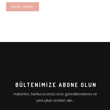
XLASE PICO Q-SWITCH
VÜCUT SİSTEMLERİ
READ MORE
XLASE SPL ND:YAG
COAXMED
XLASE ER:YAG
COAXMED ONE
XLASE ALEX PRO
CRYOLIPOSCULPT
SUPREME BBL
MEDISCULPT
SUPREME DIODE
CFU – ELIFE (HIFU)
CİLT SİSTEMLERİ
BÜLTENIMIZE ABONE OLUN
GENTLO (SILKRO)
Haberleri, harika ücretsiz ürün güncellemelerini ve
yeni çıkan ürünleri alın..
ENDO SMART LIFT