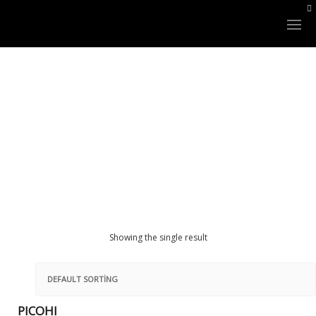
LAZER SİSTEMLERİ
XLASE PLUS
NANOSTAR Q-SWITCHED
Showing the single result
FINEXEL CO2
XLASE BBL
PICOHI