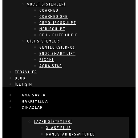
VÜCUT SİSTEMLERİ
COAXMED
COAXMED ONE
CRYOLIPOSCULPT
MEDISCULPT
CFU – ELIFE (HIFU)
CİLT SİSTEMLERİ
GENTLO (SILKRO)
ENDO SMART LIFT
PICOHI
AQUA STAR
TEDAVILER
BLOG
İLETIŞIM
ANA SAYFA
HAKKIMIZDA
CIHAZLAR
LAZER SİSTEMLERİ
XLASE PLUS
NANOSTAR Q-SWITCHED