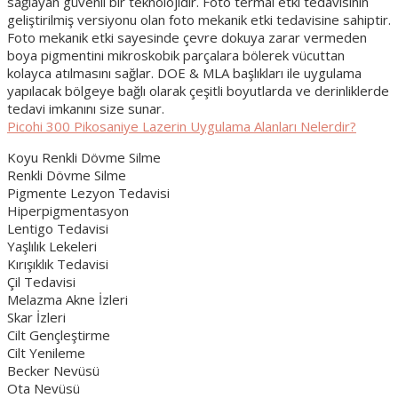
sağlayan güvenli bir teknolojidir. Foto termal etki tedavisinin
geliştirilmiş versiyonu olan foto mekanik etki tedavisine sahiptir.
Foto mekanik etki sayesinde çevre dokuya zarar vermeden
boya pigmentini mikroskobik parçalara bölerek vücuttan
kolayca atılmasını sağlar. DOE & MLA başlıkları ile uygulama
yapılacak bölgeye bağlı olarak çeşitli boyutlarda ve derinliklerde
tedavi imkanını size sunar.
Picohi 300 Pikosaniye Lazerin Uygulama Alanları Nelerdir?
Koyu Renkli Dövme Silme
Renkli Dövme Silme
Pigmente Lezyon Tedavisi
Hiperpigmentasyon
Lentigo Tedavisi
Yaşlılık Lekeleri
Kırışıklık Tedavisi
Çil Tedavisi
Melazma Akne İzleri
Skar İzleri
Cilt Gençleştirme
Cilt Yenileme
Becker Nevüsü
Ota Nevüsü