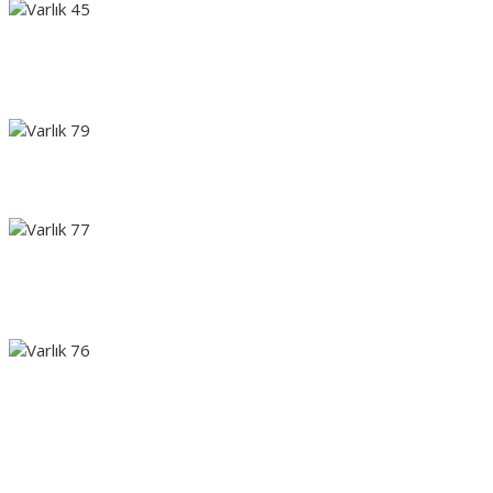
Diğer pikolazerlerden daha yüksek tepe gücü, dövme silme,
pigment tedavsisi ve cilt gençleştirme gibi uygulamalar için
azami düzeyde etkilidir.
300 Pikosaniye atım süresi ile etkili ve güvenilir uygulama
yapma imkanı.
Foto termal etki tedavisinin geliştirilmiş versiyonu olan foto
mekanik tedavisiyle hedeflenen bölgede uygulama yapılmasını
olanak tanır.
Kolay kullanımı sayesinde yeni başlayan kullanıcılar ile otomatik
protokol ayarları ile doğru tedavi yapabilmesini sağlar.