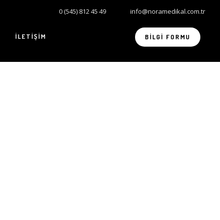
0 (545) 812 45 49
info@noramedikal.com.tr
İLETIŞIM
BILGI FORMU