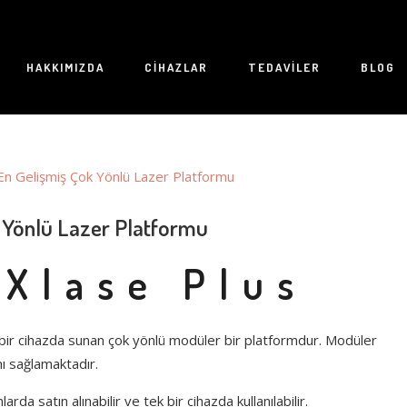
HAKKIMIZDA
CIHAZLAR
TEDAVILER
BLOG
ENERJI KONTROLÜ
ESTETIK CERRAHI
GÜÇ
k Yönlü Lazer Platformu
GULAMA YELPAZESI
XLASE PLUS LAZER
 Xlase Plus
tek bir cihazda sunan çok yönlü modüler bir platformdur. Modüler
nı sağlamaktadır.
larda satın alınabilir ve tek bir cihazda kullanılabilir.