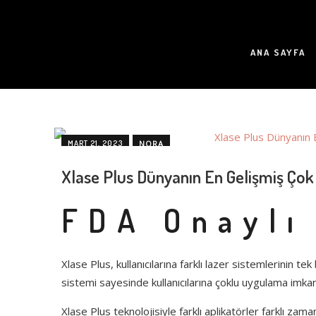
ANA SAYFA
MART 21, 2023
NORA
BENLER
CIHAZ
CILT LEZYONLARI
DERMATOLOJI
Xlase Plus Dünyanın En Gelişmiş Ço
LAZER TEKNOLOJISI
TEDAVI.
TIBBI ALANLAR
UY
FDA Onaylı
BLOG
Xlase Plus, kullanıcılarına farklı lazer sistemlerinin 
sistemi sayesinde kullanıcılarına çoklu uygulama imka
Xlase Plus teknolojisiyle farklı aplikatörler farklı zaman