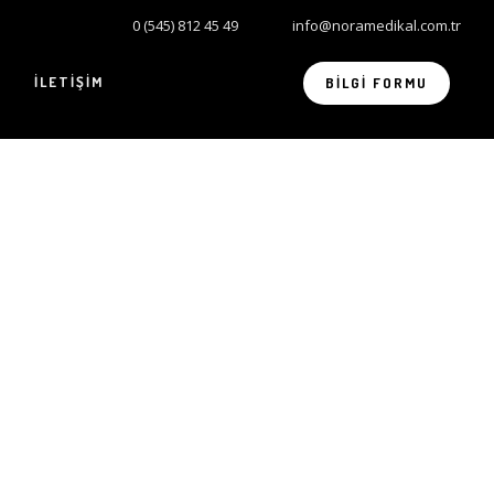
0 (545) 812 45 49
info@noramedikal.com.tr
İLETIŞIM
BILGI FORMU