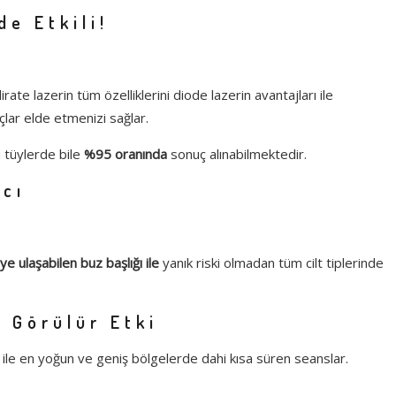
de Etkili!
ate lazerin tüm özelliklerini diode lazerin avantajları ile
uçlar elde etmenizi sağlar.
u tüylerde bile
%95 oranında
sonuç alınabilmektedir.
Acı
e ulaşabilen buz başlığı ile
yanık riski olmadan tüm cilt tiplerinde
 Görülür Etki
ile en yoğun ve geniş bölgelerde dahi kısa süren seanslar.