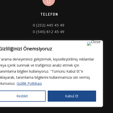
TELEFON
0 (545) 812 45 49
Gizliliğinizi Önemsiyoruz
Tarama deneyiminizi geliştirmek, kişiselleştirilmiş reklamlar
veya içerik sunmak ve trafiğimizi analiz etmek için
tanımlama bilgileri kullanıyoruz. "Tümünü Kabul Et"e
tıklayarak, tanımlama bilgilerini kullanmamıza izin vermiş
olursunuz.
Gizlilik Politikası
Reddet
Kabul Et