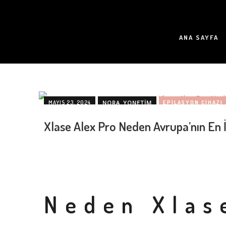
ANA SAYFA
MAYIS 23, 2024
NORA_YONETIM
EPILASYON CIHAZI
Xlase Alex Pro Neden Avrupa’nın En İ
Neden Xlas