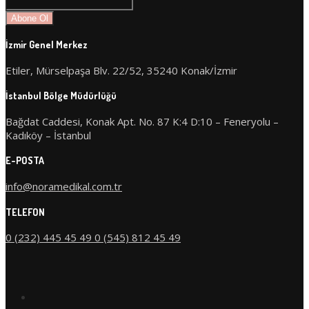
İzmir Genel Merkez
Etiler, Mürselpaşa Blv. 22/52, 35240 Konak/İzmir
İstanbul Bölge Müdürlüğü
Bağdat Caddesi, Konak Apt. No. 87 K:4 D:10 – Feneryolu –
Kadıköy – İstanbul
E-POSTA
info@noramedikal.com.tr
TELEFON
0 (232) 445 45 49
0 (545) 812 45 49