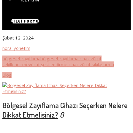
İLETIŞIM
BILGI FORMU
Şubat 12, 2024
nora_yonetim
bölgesel zayıflama
bölgesel zayıflama cihazı
vücut
şekillendirme
vücut şekillendirme cihazı
vücut sıkılaştırma
Blog
Bölgesel Zayıflama Cihazı Seçerken Nelere
Dikkat Etmelisiniz?
0