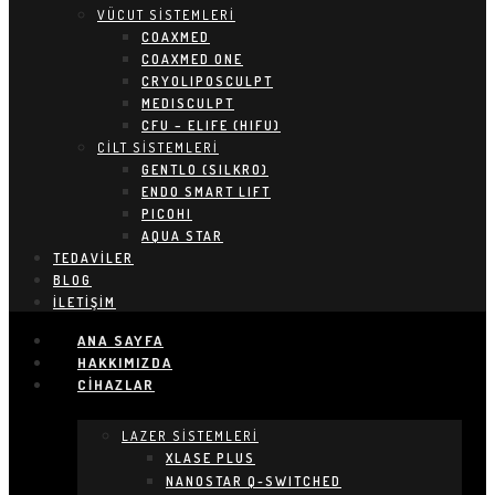
VÜCUT SİSTEMLERİ
COAXMED
COAXMED ONE
CRYOLIPOSCULPT
MEDISCULPT
CFU – ELIFE (HIFU)
CİLT SİSTEMLERİ
GENTLO (SILKRO)
ENDO SMART LIFT
PICOHI
AQUA STAR
TEDAVILER
BLOG
İLETIŞIM
ANA SAYFA
HAKKIMIZDA
CIHAZLAR
LAZER SİSTEMLERİ
XLASE PLUS
NANOSTAR Q-SWITCHED