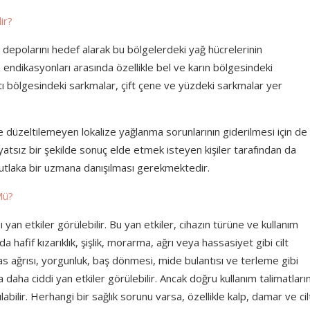
ir?
 depolarını hedef alarak bu bölgelerdeki yağ hücrelerinin
n endikasyonları arasında özellikle bel ve karın bölgesindeki
altı bölgesindeki sarkmalar, çift çene ve yüzdeki sarkmalar yer
düzeltilemeyen lokalize yağlanma sorunlarının giderilmesi için de
liyatsız bir şekilde sonuç elde etmek isteyen kişiler tarafından da
e mutlaka bir uzmana danışılması gerekmektedir.
Mü?
ı yan etkiler görülebilir. Bu yan etkiler, cihazın türüne ve kullanım
a hafif kızarıklık, şişlik, morarma, ağrı veya hassasiyet gibi cilt
 kas ağrısı, yorgunluk, baş dönmesi, mide bulantısı ve terleme gibi
nda daha ciddi yan etkiler görülebilir. Ancak doğru kullanım talimatları
ilir. Herhangi bir sağlık sorunu varsa, özellikle kalp, damar ve cil