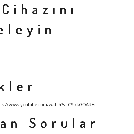
Cihazını
eleyin
kler
tps://www.youtube.com/watch?v=C9lxkGOAREc
lan Sorular