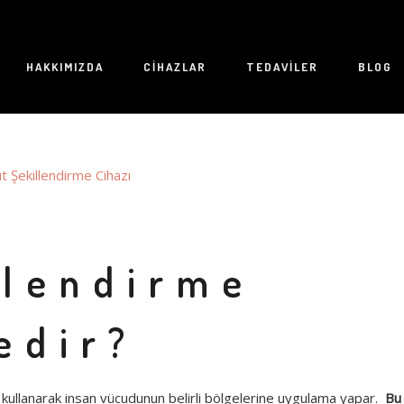
HAKKIMIZDA
CIHAZLAR
TEDAVILER
BLOG
R.
ELEKTRIKLI KAS STIMÜLASYONU
ERSIZ ALETLERI
KRYOLIPOLIZ (SOĞUK LIPOLIZ)
LAZER LIPOLIZ
llendirme
VÜCUT SIKILAŞTIRMA
edir?
ı kullanarak insan vücudunun belirli bölgelerine uygulama yapar.
Bu