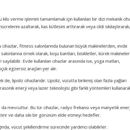
u kilo verme işlemini tamamlamak için kullanılan bir dizi mekanik cih
ücrelerini azaltarak, kas kütlesini arttırarak veya cildi sıkılaştırarak
Bu cihazlar, fitness salonlarında bulunan büyük makinelerden, evde
 salonlarına örnek olarak, koşu bantları, bisikletler, kürek makineleri
eri sayılabilir. Evde kullanılan cihazlar arasında ise, yoga matları,
üçük egzersiz araçları yer alır.
de, lipoliz cihazlarıdır. Lipoliz, vücutta birikmiş olan fazla yağları
trasonik enerji veya lazer teknolojisi gibi farklı yöntemleri kullanara
zlar da mevcuttur. Bu tür cihazlar, radyo frekansı veya manyetik enerj
 arttırır ve daha sıkı bir görünüm elde etmeyi hedefler.
ğında, vücut şekillendirme sürecinde yardımcı olabilirler.