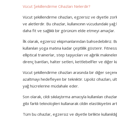
Vücut Şekillendirme Cihazları Nelerdir?
Vücut şekillendirme cihazları, egzersiz ve diyetle zorl
ve aletlerdir. Bu cihazlar, kullanıcının vücudundaki yağ h
daha fit ve sağlıklı bir görünüm elde etmeyi amaçlar.
İlk olarak, egzersiz ekipmanlarından bahsedebiliriz. 
kullanılan yoga matına kadar çeşitlilik gösterir. Fitness
elliptical trainerlar, step taşıyıcıları ve ağırlık makinel
direnç bantları, halter setleri, kettlebell’ler ve diğer k
Vücut şekillendirme cihazları arasında bir diğer seçenek 
azaltmayı hedefleyen bir tekniktir. Lipoliz cihazları, ul
yağ hücrelerine müdahale eder.
Son olarak, cildi sıkılaştırma amacıyla kullanılan ciha
gibi farklı teknolojileri kullanarak cildin elastikiyetini
Tüm bu cihazlar, egzersiz ve diyetle birlikte kullanıldı