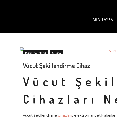
ANA SAYFA
MART 24, 2023
NORA
DAMBIL VE KETTLEBELL SETLERI
DÖNER PLATFORMLA
Vücut Şekillendirme Cihazı
IŞLEVSEL ANTRENMAN EKIPMANLARI
KARIN KASI EGZ
Vücut Şeki
ULTRASONIK KAVITASYON
VAKUMLU MASAJ TERAPISI
BLOG
Cihazları N
Vücut şekillendirme
cihazları
, elektromanyetik alanlar