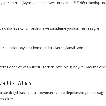
yapmanızı sağlayan ve seans sayısını azaltan
FIT 4®
teknolojisin
nda daha hızlı konumlandırma ve sabitleme yapabilmesini sağlar.
i tüm kesitler boyunca homojen bir alan sağlamaktadır.
hareket eder ve kas kütlesi üzerinde özel bir üç boyutlu kasılma etki
yetik Alan
çalışarak ilgili kasın polarizasyonunu ve de depolarizasyonunu sağla
estekler.