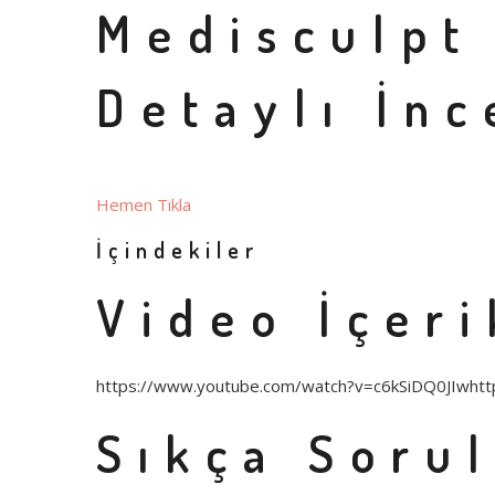
Medisculpt 
Detaylı İnc
Hemen Tıkla
İçindekiler
Video İçeri
https://www.youtube.com/watch?v=c6kSiDQ0JIwht
Sıkça Soru