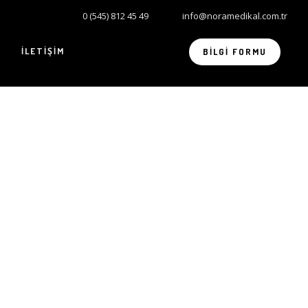
0 (545) 812 45 49
info@noramedikal.com.tr
İLETIŞIM
BILGI FORMU