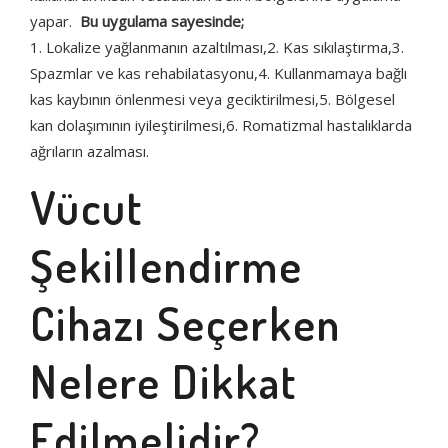
XLASE PICO Q-SWITCH
VÜCUT SİSTEMLERİ
yapar.
Bu uygulama sayesinde;
BLOG
1. Lokalize yağlanmanın azaltılması,2. Kas sıkılaştırma,3.
XLASE SPL ND:YAG
COAXMED
Spazmlar ve kas rehabilatasyonu,4. Kullanmamaya bağlı
kas kaybının önlenmesi veya geciktirilmesi,5. Bölgesel
XLASE ER:YAG
COAXMED ONE
kan dolaşımının iyileştirilmesi,6. Romatizmal hastalıklarda
ağrıların azalması.
XLASE ALEX PRO
CRYOLIPOSCULPT
Vücut
SUPREME BBL
MEDISCULPT
Şekillendirme
SUPREME DIODE
CFU – ELIFE (HIFU)
Cihazı Seçerken
CİLT SİSTEMLERİ
Nelere Dikkat
GENTLO (SILKRO)
ENDO SMART LIFT
Edilmelidir?