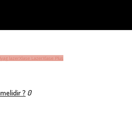
yag lazer
Xlase Lazer
Xlase Plus
melidir ?
0