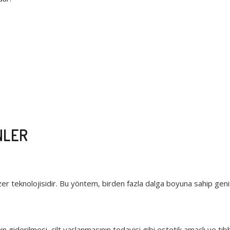
NLER
lazer teknolojisidir. Bu yöntem, birden fazla dalga boyuna sahip gen
inin giderilmesi, cilt yaşlanmasının tedavisi gibi estetik amaçlı ve tıbb