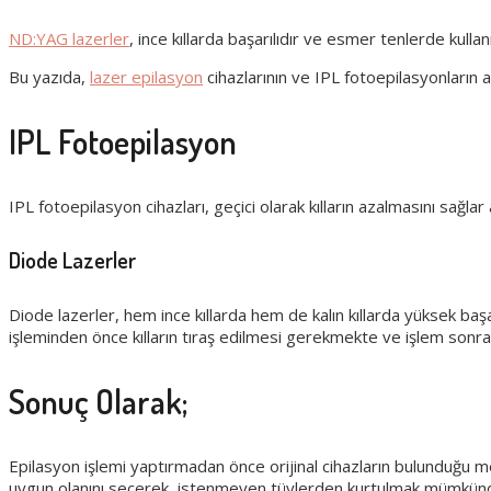
ND:YAG lazerler
, ince kıllarda başarılıdır ve esmer tenlerde kullanı
Bu yazıda,
lazer epilasyon
cihazlarının ve IPL fotoepilasyonların av
IPL Fotoepilasyon
IPL fotoepilasyon cihazları, geçici olarak kılların azalmasını sağlar
Diode Lazerler
Diode lazerler, hem ince kıllarda hem de kalın kıllarda yüksek başar
işleminden önce kılların tıraş edilmesi gerekmekte ve işlem sonra
Sonuç Olarak;
Epilasyon işlemi yaptırmadan önce orijinal cihazların bulunduğu m
uygun olanını seçerek, istenmeyen tüylerden kurtulmak mümkün