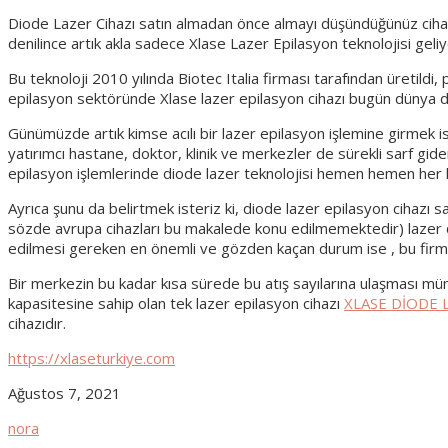
Diode Lazer Cihazı satın almadan önce almayı düşündüğünüz cihazın
denilince artık akla sadece Xlase Lazer Epilasyon teknolojisi geliy
Bu teknoloji 2010 yılında Biotec Italia firması tarafından üretild
epilasyon sektöründe Xlase lazer epilasyon cihazı bugün dünya d
Günümüzde artık kimse acılı bir lazer epilasyon işlemine girmek is
yatırımcı hastane, doktor, klinik ve merkezler de sürekli sarf gid
epilasyon işlemlerinde diode lazer teknolojisi hemen hemen her k
Ayrıca şunu da belirtmek isteriz ki, diode lazer epilasyon cihazı 
sözde avrupa cihazları bu makalede konu edilmemektedir) lazer cih
edilmesi gereken en önemli ve gözden kaçan durum ise , bu firmalar 
Bir merkezin bu kadar kısa sürede bu atış sayılarına ulaşması mümk
kapasitesine sahip olan tek lazer epilasyon cihazı
XLASE DİODE 
cihazıdır.
https://xlaseturkiye.com
Ağustos 7, 2021
nora