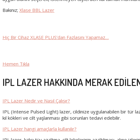
Bakınız;
Xlase BBL Lazer
Hiç Bir Cihaz XLASE PLUS’dan Fazlasını Yapamaz…
Hemen Tıkla
IPL LAZER HAKKINDA MERAK EDİLE
IPL Lazer Nedir ve Nasıl Çalışır?
IPL (Intense Pulsed Light) lazer, cildinize uygulanabilen bir tür 
kıl kökleri ve cilt yaşlanması gibi sorunları tedavi edebilir.
IPL Lazer hangi amaçlarla kullanılır?
IPL lazer, kalıcı tüy azaltma, cilt lekelerinin azaltılması, akne izler