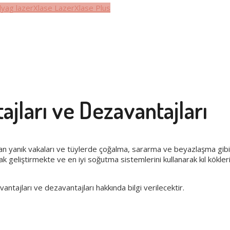
yag lazer
Xlase Lazer
Xlase Plus
ajları ve Dezavantajları
yan yanık vakaları ve tüylerde çoğalma, sararma ve beyazlaşma gib
rak geliştirmekte ve en iyi soğutma sistemlerini kullanarak kıl köklerin
antajları ve dezavantajları hakkında bilgi verilecektir.