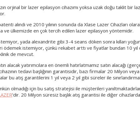
 orjinal bir lazer epilasyon cihazımı yoksa uzak doğu taklit bir laz
or.
i, patenti alındı ve 2010 yılının sonunda da Xlase Lazer Cihazları o
a ve ülkemizde en çok tercih edilen lazer epilasyon yöntemidir.
temiyor, yada alexandrite gibi 3-4 seans döken sonra kılları yoğunl
eri ödemek istemiyor, çünkü rekabet arttı ve fiyatlar bundan 10 yıl 
linik de mevcut.
satın alacak yatırımcılara en önemli hatırlatmamız satın alacağı (ge
azının tedavi başlığının garantisidir, bazı firmalar 20 Milyon veya
bu atış garantilerini 1 yıl veya 2 yıl gibi süreler ile sınırlandırmak
ün olmadığı için bu satış stratejisi ile müşterileri yanıltmaktadır
LAZER
’dir. 20 Milyon süresiz başlık atış garantisi ile diğer cihazl