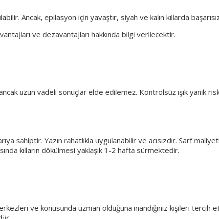
labilir. Ancak, epilasyon için yavaştır, siyah ve kalın kıllarda başarıs
antajları ve dezavantajları hakkında bilgi verilecektir.
 ancak uzun vadeli sonuçlar elde edilemez. Kontrolsüz ışık yanık riski
ıya sahiptir. Yazın rahatlıkla uygulanabilir ve acısızdır. Sarf maliye
sında kılların dökülmesi yaklaşık 1-2 hafta sürmektedir.
erkezleri ve konusunda uzman olduğuna inandığınız kişileri tercih e
dür.