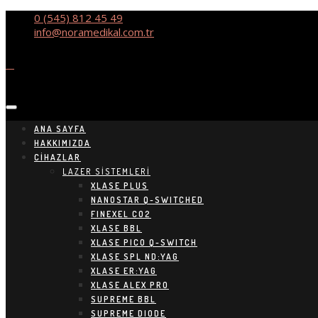
0 (545) 812 45 49
info@noramedikal.com.tr
ANA SAYFA
HAKKIMIZDA
CIHAZLAR
LAZER SİSTEMLERİ
XLASE PLUS
NANOSTAR Q-SWITCHED
FINEXEL CO2
XLASE BBL
XLASE PICO Q-SWITCH
XLASE SPL ND:YAG
XLASE ER:YAG
XLASE ALEX PRO
SUPREME BBL
SUPREME DIODE