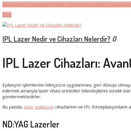
Alexandrite Lazer
alexpro
Diode Lazer
epilasyon
lazer epilasyon
nd
Blog
IPL Lazer Nedir ve Cihazları Nelerdir?
0
IPL Lazer Cihazları: Avant
Epilasyon işlemlerinin bilinçsizce uygulanması, geri dönüşü olma
indirmek amacıyla lazer cihazı üreticileri teknolojilerini sürekli ola
göndermektedirler.
Bu yazıda,
lazer epilasyon
cihazlarının ve IPL fotoepilasyonların av
ND:YAG Lazerler