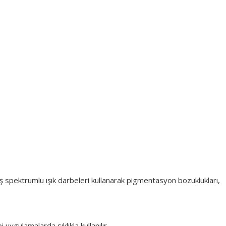
iş spektrumlu ışık darbeleri kullanarak pigmentasyon bozuklukları,
i uygulamalarda sıklıkla kullanılır.