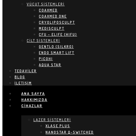
VÜCUT SİSTEMLERİ
COAXMED
COAXMED ONE
CRYOLIPOSCULPT
MEDISCULPT
CFU – ELIFE (HIFU)
CİLT SİSTEMLERİ
GENTLO (SILKRO)
ENDO SMART LIFT
PICOHI
AQUA STAR
TEDAVILER
BLOG
İLETIŞIM
ANA SAYFA
HAKKIMIZDA
CIHAZLAR
LAZER SİSTEMLERİ
XLASE PLUS
NANOSTAR Q-SWITCHED