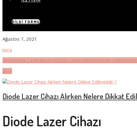
İLETIŞIM
BILGI FORMU
Ağustos 7, 2021
nora
Alexandrite Lazer
alexpro
Diode Lazer
epilasyon
lazer epilasyon
nd
Blog
Diode Lazer Cihazı Alırken Nelere Dikkat Edil
Diode Lazer Cihazı