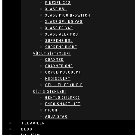
FINEXEL CO2
XLASE BBL
XLASE PICO Q-SWITCH
XLASE SPL ND:YAG
XLASE ER:YAG
XLASE ALEX PRO
SUPREME BBL
SUPREME DIODE
VÜCUT SİSTEMLERİ
COAXMED
COAXMED ONE
CRYOLIPOSCULPT
MEDISCULPT
CFU – ELIFE (HIFU)
CİLT SİSTEMLERİ
GENTLO (SILKRO)
ENDO SMART LIFT
PICOHI
AQUA STAR
TEDAVILER
BLOG