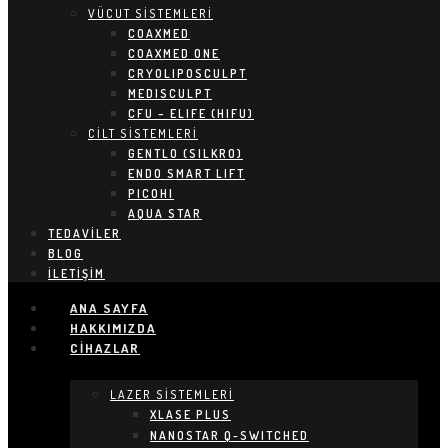
VÜCUT SİSTEMLERİ
COAXMED
COAXMED ONE
CRYOLIPOSCULPT
MEDISCULPT
CFU – ELIFE (HIFU)
CİLT SİSTEMLERİ
GENTLO (SILKRO)
ENDO SMART LIFT
PICOHI
AQUA STAR
TEDAVILER
BLOG
İLETIŞIM
ANA SAYFA
HAKKIMIZDA
CIHAZLAR
LAZER SİSTEMLERİ
XLASE PLUS
NANOSTAR Q-SWITCHED