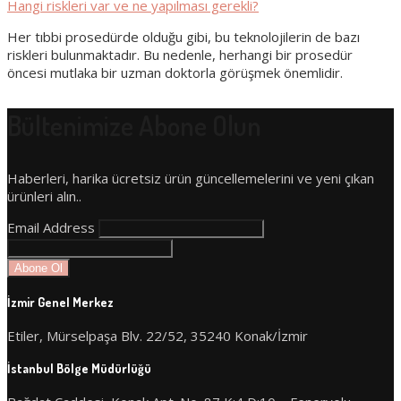
Hangi riskleri var ve ne yapılması gerekli?
Her tıbbi prosedürde olduğu gibi, bu teknolojilerin de bazı
riskleri bulunmaktadır. Bu nedenle, herhangi bir prosedür
öncesi mutlaka bir uzman doktorla görüşmek önemlidir.
Bültenimize Abone Olun
Haberleri, harika ücretsiz ürün güncellemelerini ve yeni çıkan
ürünleri alın..
Email Address
İzmir Genel Merkez
Etiler, Mürselpaşa Blv. 22/52, 35240 Konak/İzmir
İstanbul Bölge Müdürlüğü