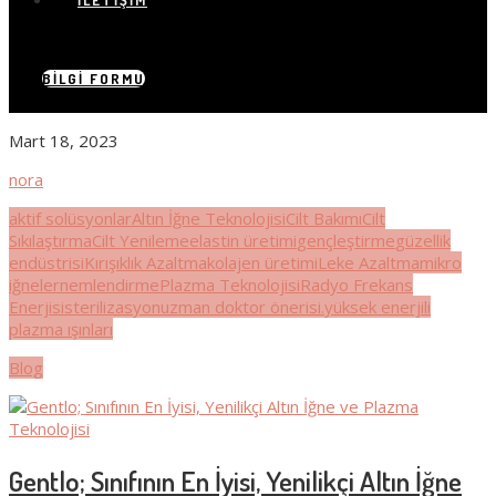
İLETIŞIM
BILGI FORMU
Mart 18, 2023
nora
aktif solüsyonlar
Altın İğne Teknolojisi
Cilt Bakımı
Cilt
Sıkılaştırma
Cilt Yenileme
elastin üretimi
gençleştirme
güzellik
endüstrisi
Kırışıklık Azaltma
kolajen üretimi
Leke Azaltma
mikro
iğneler
nemlendirme
Plazma Teknolojisi
Radyo Frekans
Enerjisi
sterilizasyon
uzman doktor önerisi.
yüksek enerjili
plazma ışınları
Blog
Gentlo; Sınıfının En İyisi, Yenilikçi Altın İğne