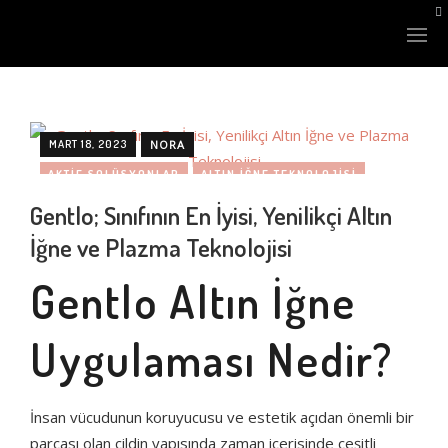
MART 18, 2023
NORA
AKTIF SOLÜSYONLAR
ALTIN İĞNE TEKNOLOJISI
Gentlo; Sınıfının En İyisi, Yenilikçi Altın
CILT BAKIMI
CILT SIKILAŞTIRMA
CILT YENILEME
LAZER SİSTEMLERİ
İğne ve Plazma Teknolojisi
ELASTIN ÜRETIMI
GENÇLEŞTIRME
XLASE PLUS
Gentlo Altın İğne
GÜZELLIK ENDÜSTRISI
KIRIŞIKLIK AZALTMA
KOLAJEN ÜRETIMI
LEKE AZALTMA
MIKRO IĞNELER
NANOSTAR Q-SWITCHED
Uygulaması Nedir?
NEMLENDIRME
PLAZMA TEKNOLOJISI
FINEXEL CO2
RADYO FREKANS ENERJISI
STERILIZASYON
İnsan vücudunun koruyucusu ve estetik açıdan önemli bir
XLASE BBL
UZMAN DOKTOR ÖNERISI.
parçası olan cildin yapısında zaman içerisinde çeşitli