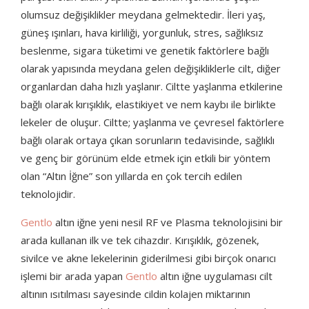
XLASE PICO Q-SWITCH
VÜCUT SİSTEMLERİ
olumsuz değişiklikler meydana gelmektedir. İleri yaş,
YÜKSEK ENERJILI PLAZMA IŞINLARI
güneş ışınları, hava kirliliği, yorgunluk, stres, sağlıksız
BLOG
XLASE SPL ND:YAG
COAXMED
beslenme, sigara tüketimi ve genetik faktörlere bağlı
olarak yapısında meydana gelen değişikliklerle cilt, diğer
XLASE ER:YAG
COAXMED ONE
organlardan daha hızlı yaşlanır. Ciltte yaşlanma etkilerine
bağlı olarak kırışıklık, elastikiyet ve nem kaybı ile birlikte
XLASE ALEX PRO
CRYOLIPOSCULPT
lekeler de oluşur. Ciltte; yaşlanma ve çevresel faktörlere
bağlı olarak ortaya çıkan sorunların tedavisinde, sağlıklı
SUPREME BBL
MEDISCULPT
ve genç bir görünüm elde etmek için etkili bir yöntem
SUPREME DIODE
olan “Altın İğne” son yıllarda en çok tercih edilen
CFU – ELIFE (HIFU)
teknolojidir.
CİLT SİSTEMLERİ
Gentlo
altın iğne yeni nesil RF ve Plasma teknolojisini bir
arada kullanan ilk ve tek cihazdır. Kırışıklık, gözenek,
GENTLO (SILKRO)
sivilce ve akne lekelerinin giderilmesi gibi birçok onarıcı
işlemi bir arada yapan
Gentlo
altın iğne uygulaması cilt
ENDO SMART LIFT
altının ısıtılması sayesinde cildin kolajen miktarının